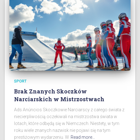
SPORT
Brak Znanych Skoczków
Narciarskich w Mistrzostwach
Ads Anúncios Skoczkowie Narciarscy z całego świata z
niecierpliwością oczekiwali na mistrzostwa świata w
lotach, które odbędą się w Niemczech. Niestety, w tym
roku wiele znanych nazwisk nie pojawi się na tym
prestiżowym wydarzeniu. W
Read more…