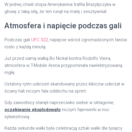
W jednej chwili stopa Amerykanina trafiła Brazylijczyka w
głowę z taką siłą, że ten runął na matę i zesztywniał.
Atmosfera i napięcie podczas gali
Podczas gali
UFC 322
, napięcie wśród zgromadzonych fanów
rosło z każdą minutą.
Już przed samą walką Bo Nickal kontra Rodolfo Vieira,
atmosfera w T-Mobile Arena przypominała naelektryzowaną
mgłę.
Ustalony rytm uderzeń skandowany przez kibiców uderzał w
ściany hali niczym fala oddechu na sprint.
Gdy zawodnicy stanęli naprzeciwko siebie w oktagonie,
oczekiwanie eksplodowało
niczym fajerwerki w noc
sylwestrową.
Każda sekunda walki była celebracją sztuki walki dla tysięcy