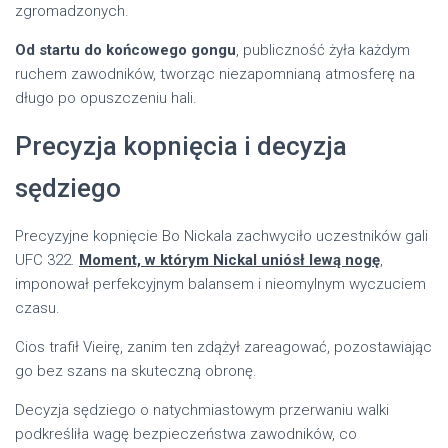
zgromadzonych.
Od startu do końcowego gongu
, publiczność żyła każdym
ruchem zawodników, tworząc niezapomnianą atmosferę na
długo po opuszczeniu hali.
Precyzja kopnięcia i decyzja
sędziego
Precyzyjne kopnięcie Bo Nickala zachwyciło uczestników gali
UFC 322.
Moment, w którym Nickal uniósł lewą nogę
,
imponował perfekcyjnym balansem i nieomylnym wyczuciem
czasu.
Cios trafił Vieirę, zanim ten zdążył zareagować, pozostawiając
go bez szans na skuteczną obronę.
Decyzja sędziego o natychmiastowym przerwaniu walki
podkreśliła wagę bezpieczeństwa zawodników, co