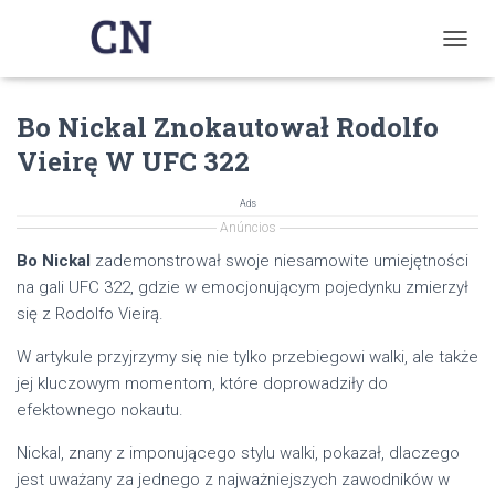
T
O
G
Bo Nickal Znokautował Rodolfo
G
L
Vieirę W UFC 322
E
N
A
Ads
V
Anúncios
I
Bo Nickal
zademonstrował swoje niesamowite umiejętności
G
na gali UFC 322, gdzie w emocjonującym pojedynku zmierzył
A
T
się z Rodolfo Vieirą.
I
O
W artykule przyjrzymy się nie tylko przebiegowi walki, ale także
N
jej kluczowym momentom, które doprowadziły do
efektownego nokautu.
Nickal, znany z imponującego stylu walki, pokazał, dlaczego
jest uważany za jednego z najważniejszych zawodników w