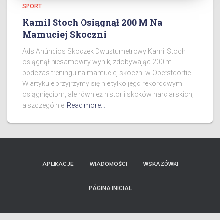
SPORT
Kamil Stoch Osiągnął 200 M Na
Mamuciej Skoczni
Ads Anúncios Skoczek Dwustumetrowy Kamil Stoch
osiągnął niesamowity wynik, zdobywając 200 m
podczas treningu na mamuciej skoczni w Oberstdorfie.
W artykule przyjrzymy się nie tylko jego rekordowym
osiągnięciom, ale również historii skoków narciarskich,
a szczególnie
Read more…
APLIKACJE
WIADOMOŚCI
WSKAZÓWKI
PÁGINA INICIAL
Ads