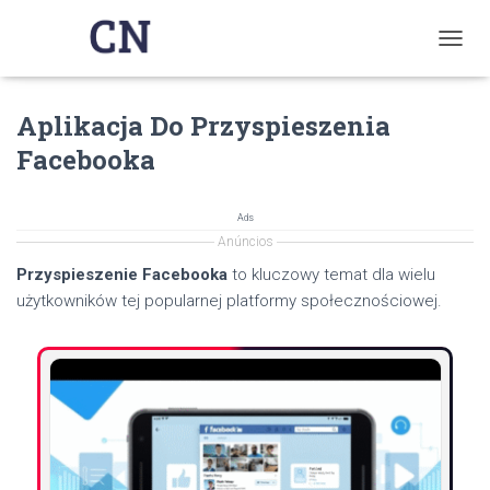
T
O
G
Aplikacja Do Przyspieszenia
G
L
Facebooka
E
N
A
Ads
V
Anúncios
I
G
Przyspieszenie Facebooka
to kluczowy temat dla wielu
A
użytkowników tej popularnej platformy społecznościowej.
T
I
O
N