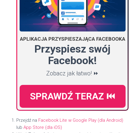
APLIKACJA PRZYSPIESZAJĄCA FACEBOOKA
Przyspiesz swój
Facebook!
Zobacz jak łatwo! ⏩
SPRAWDŹ TERAZ ⏮️
Przejdź na
Facebook Lite w Google Play (dla Android)
lub
App Store (dla iOS)