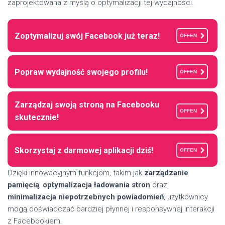
zaprojektowana z myślą o optymalizacji tej wydajności.
Zoptymalizuj swój Facebook już teraz!
OFFEN
Popraw wydajność swojego profilu!
OFFEN
Zarządzaj swoją stroną na Facebooku
OFFEN
skutecznie!
Skorzystaj z darmowej aplikacji dziś!
OFFEN
Dzięki innowacyjnym funkcjom, takim jak
zarządzanie
pamięcią
,
optymalizacja ładowania stron
oraz
minimalizacja niepotrzebnych powiadomień
, użytkownicy
mogą doświadczać bardziej płynnej i responsywnej interakcji
z Facebookiem.