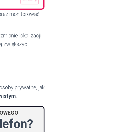
 oraz monitorować
mianie lokalizacji
gą zwiększyć
 osoby prywatne, jak
wistym
.
KOWEGO
elefon?