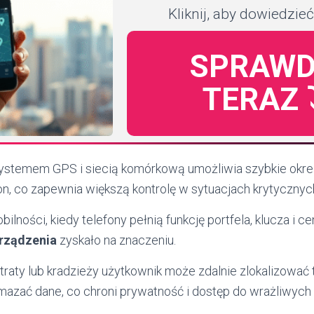
Kliknij, aby dowiedzieć
SPRAWD
TERAZ ⤵
z systemem GPS i siecią komórkową umożliwia szybkie okreś
on, co zapewnia większą kontrolę w sytuacjach krytycznyc
ilności, kiedy telefony pełnią funkcję portfela, klucza i c
rządzenia
zyskało na znaczeniu.
raty lub kradzieży użytkownik może zdalnie zlokalizować 
azać dane, co chroni prywatność i dostęp do wrażliwych i