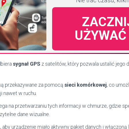
Nie trać czasu, klikni
ZACZNI
UŻYWAĆ
dbiera
sygnał GPS
z satelitów, który pozwala ustalić jego
 są przekazywane za pomocą
sieci komórkowej
, co umoż
ji nawet w ruchu.
ega na przetwarzaniu tych informacji w chmurze, gdzie spe
zytelne dane wizualne.
 aby urządzenie miało aktywny pakiet danych i włączoną l