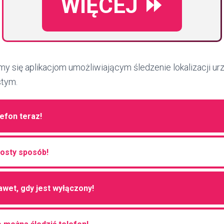
WIĘCEJ ⏩
ymy się aplikacjom umożliwiającym śledzenie lokalizacji u
stym.
lefon teraz!
rosty sposób!
awet, gdy jest wyłączony!