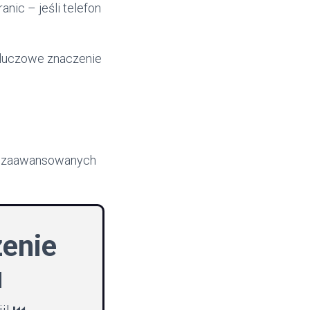
anic – jeśli telefon
kluczowe znaczenie
lku zaawansowanych
zenie
u