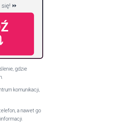
 się! ⏩
Ź
️
lenie, gdzie
h.
entrum komunikacji,
telefon, a nawet go
nformacji.