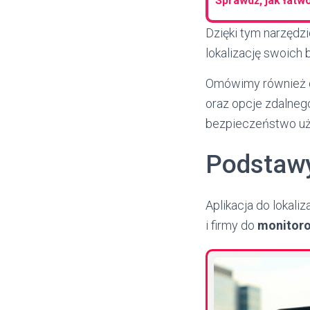
Sprawdź, jak łatw
Dzięki tym narzędz
lokalizację swoich b
Omówimy również do
oraz opcje zdalneg
bezpieczeństwo uż
Podstawy
Aplikacja do lokali
i firmy do
monitoro