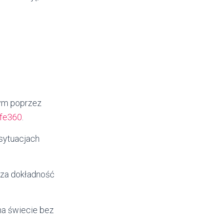
tym poprzez
ife360
.
 sytuacjach
sza dokładność
na świecie bez