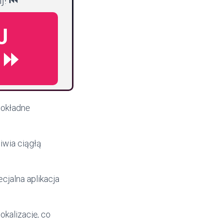
j! ⏮️
J
 ⏩
 dokładne
liwia ciągłą
cjalna aplikacja
okalizację, co