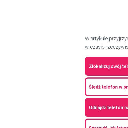
W artykule przyjrz
w czasie rzeczywi
Zlokalizuj swój te
Śledź telefon w p
Odnajdź telefon n