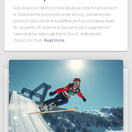
Ads Anúncios Mistrzostwa Świata w lotach narciarskich
w Oberstdorfie przyniosły wiele emocji, jednak wyniki
polskich skoczków w kwalifikacjach pozostawiły wiele
do życzenia. W artykule przyjrzymy się osiągnięciom
zawodników, takim jak Kamil Stoch, Aleksander
Zniszczoł, Piotr
Read more…