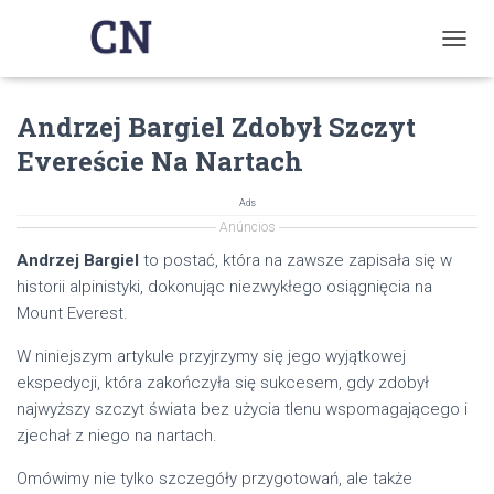
T
O
G
Andrzej Bargiel Zdobył Szczyt
G
L
Evereście Na Nartach
E
N
A
Ads
V
Anúncios
I
Andrzej Bargiel
to postać, która na zawsze zapisała się w
G
historii alpinistyki, dokonując niezwykłego osiągnięcia na
A
T
Mount Everest.
I
O
W niniejszym artykule przyjrzymy się jego wyjątkowej
N
ekspedycji, która zakończyła się sukcesem, gdy zdobył
najwyższy szczyt świata bez użycia tlenu wspomagającego i
zjechał z niego na nartach.
Omówimy nie tylko szczegóły przygotowań, ale także