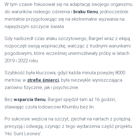
W tym czasie fokusował się na adaptację swojego organizmu
do warunków niskiego ciśnienia i
braku tlenu
, jednocześnie
mentalnie przygotowując się na ekstremalne wyzwania na
najwyższym szczycie świata.
Gdy nadszedł czas ataku szczytowego, Bargiel wraz z ekipą
rozpoczęli swoją wspinaczkę, walcząc z trudnymi warunkami
pogodowymi, które wcześniej uniemożliwiały próby w latach
2019 i 2022 roku.
Szybkość była kluczowa, gdyż każda minuta powyżej 8000
metrów, w
strefie śmierci
, była niezwykle wyniszczająca
zarówno fizycznie, jak i psychicznie.
Bez
wsparcia tlenu
, Bargiel spędził tam aż 16 godzin,
stawiając czoła lodowcowi Khumbu bez lin.
Po sukcesie wejścia na szczyt, zjechał na nartach z potężną
precyzją i odwagą, czyniąc z tego wydarzenia część projektu
'Hic Sunt Leones’.