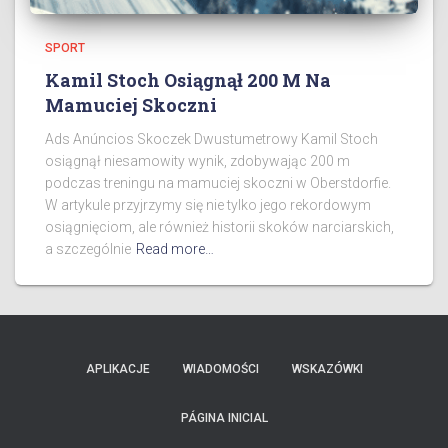
SPORT
Kamil Stoch Osiągnął 200 M Na
Mamuciej Skoczni
Ads Anúncios Skoczek Dwustumetrowy Kamil Stoch
osiągnął niesamowity wynik, zdobywając 200 m
podczas treningu na mamuciej skoczni w Oberstdorfie.
W artykule przyjrzymy się nie tylko jego rekordowym
osiągnięciom, ale również historii skoków narciarskich,
a szczególnie
Read more…
APLIKACJE
WIADOMOŚCI
WSKAZÓWKI
PÁGINA INICIAL