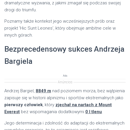
dramatyczne wyzwania, z jakimi zmagał się podczas swojej
drogi do triumfu.
Poznamy także kontekst jego wcześniejszych prób oraz
projekt 'Hic Sunt Leones’, który obejmuje ambitne cele w
innych górach.
Bezprecedensowy sukces Andrzeja
Bargiela
Ads
Anúncios
Andrzej Bargiel,
8849 m
nad poziomem morza, bez wątpienia
zapisuje się w historii alpinizmu i sportów ekstremalnych jako
pierwszy człowiek
, który
zjechał na nartach z Mount
Everest
bez wspomagania dodatkowymi
0 l tlenu
.
Jego determinacja i zdolność do adaptacji do ekstremalnych
warunków sprawiają, że to osiągnięcie jest wyjątkowe.