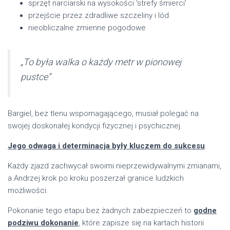
sprzęt narciarski na wysokości 'strefy śmierci’
przejście przez zdradliwe szczeliny i lód
nieobliczalne zmienne pogodowe
„To była walka o każdy metr w pionowej
pustce”
Bargiel, bez tlenu wspomagającego, musiał polegać na
swojej doskonałej kondycji fizycznej i psychicznej.
Jego odwaga i determinacja były kluczem do sukcesu
.
Każdy zjazd zachwycał swoimi nieprzewidywalnymi zmianami,
a Andrzej krok po kroku poszerzał granice ludzkich
możliwości.
Pokonanie tego etapu bez żadnych zabezpieczeń to
godne
podziwu dokonanie
, które zapisze się na kartach historii