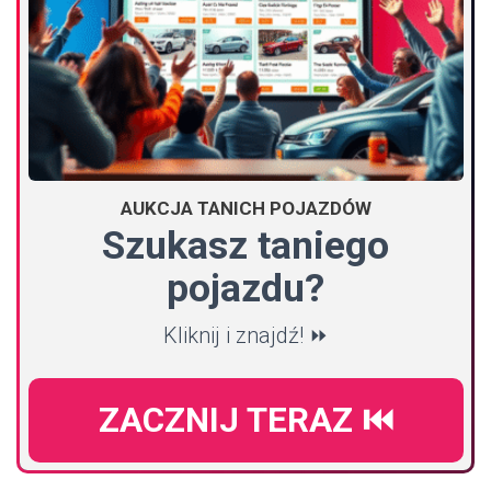
AUKCJA TANICH POJAZDÓW
Szukasz taniego
pojazdu?
Kliknij i znajdź! ⏩
ZACZNIJ TERAZ ⏮️