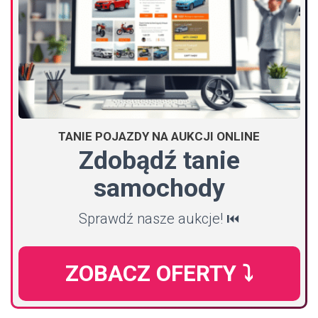
TANIE POJAZDY NA AUKCJI ONLINE
Zdobądź tanie
samochody
Sprawdź nasze aukcje! ⏮️
ZOBACZ OFERTY ⤵️