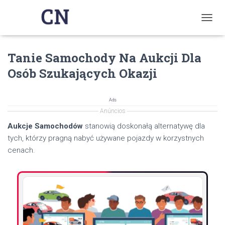
T
O
G
Tanie Samochody Na Aukcji Dla
G
L
Osób Szukających Okazji
E
N
A
Ads
V
Anúncios
I
G
Aukcje Samochodów
stanowią doskonałą alternatywę dla
A
tych, którzy pragną nabyć używane pojazdy w korzystnych
T
cenach.
I
O
N