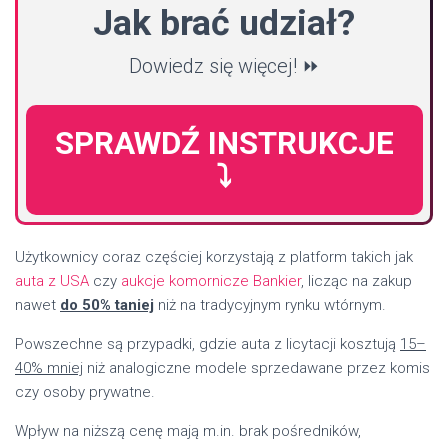
Jak brać udział?
Dowiedz się więcej! ⏩
SPRAWDŹ INSTRUKCJE
⤵️
Użytkownicy coraz częściej korzystają z platform takich jak
auta z USA
czy
aukcje komornicze Bankier
, licząc na zakup
nawet
do 50% taniej
niż na tradycyjnym rynku wtórnym.
Powszechne są przypadki, gdzie auta z licytacji kosztują
15–
40% mniej
niż analogiczne modele sprzedawane przez komis
czy osoby prywatne.
Wpływ na niższą cenę mają m.in. brak pośredników,