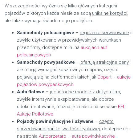
W szczególności wyróżnia się kilka głównych kategorii
pojazdów, z których każda niesie ze sobą
unikalne korzyści
,
ale także wymaga świadomego podejścia.
Samochody poleasingowe
–
regularnie serwisowane
i
zwykle użytkowane w przewidywalnych warunkach
przez firmy, dostępne m.in. na
aukcjach aut
poleasingowych
Samochody powypadkowe
–
oferują atrakcyjne ceny
,
ale mogą wymagać kosztownych napraw, często
pojawiają się na platformach takich jak
Copart – aukcje
pojazdów powypadkowych
Auta flotowe
–
jednorodne modele z dużych firm
,
zwykle intensywnie eksploatowane, ale dobrze
udokumentowane, można je znaleźć na serwisie
EFL
Aukcje Poflotowe
Pojazdy powindykacyjne i używane
–
często
sprzedawane poniżej wartości rynkowej
, dostępne np.
na stronie
Autoprzetarg – auta powindykacyjne