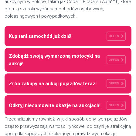
aukcyjnym w Polsce, takim jak Copart, BidCars i Auta24h, które
oferują szeroki wybór samochodów osobowych,
poleasingowych i powypadkowych.
Kup tani samochód już dziś!
OFFEN
Zdobądź swoją wymarzoną motocykl na
OFFEN
aukcji!
Zrób zakupy na aukcji pojazdów teraz!
OFFEN
Odkryj niesamowite okazje na aukcjach!
OFFEN
Przeanalizujemy również, w jaki sposób ceny tych pojazdów
często przewyższają wartości rynkowe, co czyni je atrakcyjną
opcją dla kupujących szukających prawdziwych okazji.