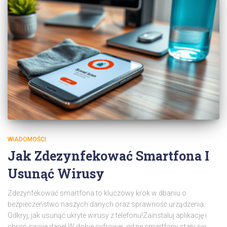
WIADOMOŚCI
Jak Zdezynfekować Smartfona I
Usunąć Wirusy
Zdezynfekować smartfona to kluczowy krok w dbaniu o
bezpieczeństwo naszych danych oraz sprawność urządzenia.
Odkryj, jak usunąć ukryte wirusy z telefonu!Zainstaluj aplikację i
chroń swoje dane! W dobie cyfrowej, gdzie smartfony stały się