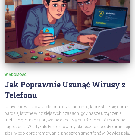
WIADOMOŚCI
Jak Poprawnie Usunąć Wirusy z
Telefonu
Usuwanie wirusów z telefonu to zagadnienie, które staje się coraz
bardziej istotne w dzisiejszych czasach, gdy nasze urządzenia
mobilne gromadzą prywatne dane i są narażone na różnorodne
zagrożenia. W artykule tym omówimy skuteczne metody eliminacji
złośliwego oprogramowania z naszych smartfonów. Dowiesz się,