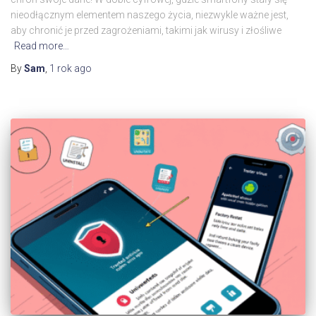
nieodłącznym elementem naszego życia, niezwykle ważne jest,
aby chronić je przed zagrożeniami, takimi jak wirusy i złośliwe
Read more…
By
Sam
,
1 rok
ago