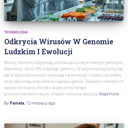
TECHNOLOGIA
Odkrycia Wirusów W Genomie
Ludzkim I Ewolucji
Wirusy Genomu odgrywają zaskakującą rolę w naszym genotypie,
stanowiąc około 8% ludzkiego genomu. W artykule przyjrzymy się,
jak te starożytne wirusy wpływają na ewolucję i rozwój człowieka,
oraz jakie mają znaczenie w regulacji genów. Zbadamy również ich
wpływ na rozwój chorób i skuteczność terapii
przeciwnowotworowych, a także różnice w ewolucji
Read more…
By
Pamela
,
12 miesięcy
ago