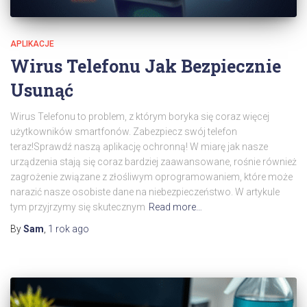
APLIKACJE
Wirus Telefonu Jak Bezpiecznie
Usunąć
Wirus Telefonu to problem, z którym boryka się coraz więcej
użytkowników smartfonów. Zabezpiecz swój telefon
teraz!Sprawdź naszą aplikację ochronną! W miarę jak nasze
urządzenia stają się coraz bardziej zaawansowane, rośnie również
zagrożenie związane z złośliwym oprogramowaniem, które może
narazić nasze osobiste dane na niebezpieczeństwo. W artykule
tym przyjrzymy się skutecznym
Read more…
By
Sam
,
1 rok
ago