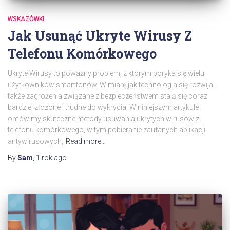
WSKAZÓWKI
Jak Usunąć Ukryte Wirusy Z
Telefonu Komórkowego
Ukryte Wirusy to poważny problem, z którym boryka się wielu
użytkowników smartfonów. W miarę jak technologia się rozwija,
także zagrożenia związane z bezpieczeństwem stają się coraz
bardziej złożone i trudne do wykrycia. W niniejszym artykule
omówimy skuteczne metody usuwania ukrytych wirusów z
telefonu komórkowego, w tym pobieranie zaufanych aplikacji
antywirusowych,
Read more…
By
Sam
,
1 rok
ago