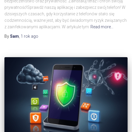
bezpieczeństwo oraz prywatność. Zainstaluj teraz i chroń swoją
prywatność!Sprawdź naszą aplikację i zabezpiecz swój telefon! W
dzisiejszych czasach, gdy korzystanie z telefonów stało się
codziennością, ważne jest, aby być świadomym ryzyk związanych
z zainfekowanymi aplikacjami. W artykule tym
Read more…
By
Sam
,
1 rok
ago