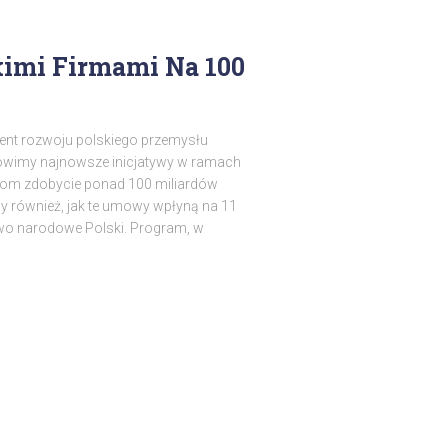
imi Firmami Na 100
nt rozwoju polskiego przemysłu
ówimy najnowsze inicjatywy w ramach
mom zdobycie ponad 100 miliardów
my również, jak te umowy wpłyną na 11
two narodowe Polski. Program, w