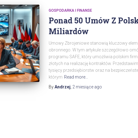
GOSPODARKA I FINANSE
Ponad 50 Umów Z Polsk
Miliardów
Umowy Zbrojeniowe stanowią kluczowy eleme
obronnego. W tym artykule szczegółowo om
programu SAFE, który umożliwia polskim fir
złotych na realizację kontraktów. Przedstawi
tysięcy przedsiębiorstw oraz na bezpieczeńs
którym
Read more…
By
Andrzej
,
2 miesiące
ago