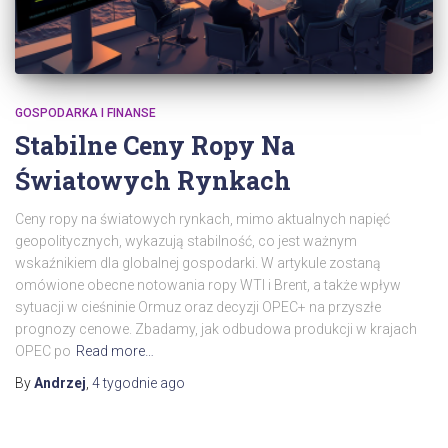
GOSPODARKA I FINANSE
Stabilne Ceny Ropy Na
Światowych Rynkach
Ceny ropy na światowych rynkach, mimo aktualnych napięć
geopolitycznych, wykazują stabilność, co jest ważnym
wskaźnikiem dla globalnej gospodarki. W artykule zostaną
omówione obecne notowania ropy WTI i Brent, a także wpływ
sytuacji w cieśninie Ormuz oraz decyzji OPEC+ na przyszłe
prognozy cenowe. Zbadamy, jak odbudowa produkcji w krajach
OPEC po
Read more…
By
Andrzej
,
4 tygodnie
ago