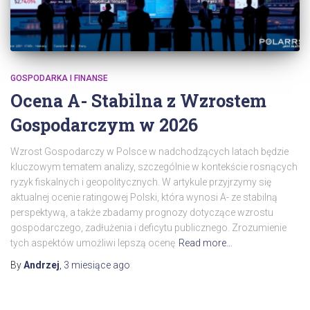
GOSPODARKA I FINANSE
Ocena A- Stabilna z Wzrostem
Gospodarczym w 2026
Wzrost Gospodarczy w Polsce w nadchodzących latach będzie
kluczowym tematem analizy, szczególnie w kontekście rosnących
ryzyk fiskalnych i geopolitycznych. W artykule przyjrzymy się
aktualnej ocenie ratingowej Polski, która wynosi A- ze stabilną
perspektywą, a także zbadamy prognozy dotyczące wzrostu
gospodarczego, zadłużenia i deficytu publicznego. Zrozumienie
tych aspektów umożliwi lepszą ocenę
Read more…
By
Andrzej
,
3 miesiące
ago