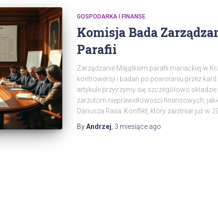
GOSPODARKA I FINANSE
Komisja Bada Zarządza
Parafii
Zarządzanie Majątkiem parafii mariackiej w K
kontrowersji i badań po powołaniu przez kard.
artykule przyjrzymy się szczegółowo składzie k
zarzutom nieprawidłowości finansowych, jakie
Dariusza Raśa. Konflikt, który zaistniał już w 
By
Andrzej
,
3 miesiące
ago