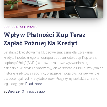
GOSPODARKA I FINANSE
Wpływ Płatności Kup Teraz
Zapłać Później Na Kredyt
Betalność kredytowa ma kluczowe znaczenie dla uzyskania
kredytu hipotecznego, a rosnąca popularność opcji 'Kup teraz,
zapłać później’ (BNPL) wprowadza nowe wyzwania w tej
dziedzinie. W artykule omówimy, jak korzystanie z BNPL wpływa na
historię kredytową i scoring, oraz jakie mogą być konsekwencje
dla potencjalnych kredytobiorców. Przyjrzymy się także zmianom
legislacyjnym
Read more…
By
Andrzej
,
3 miesiące
ago