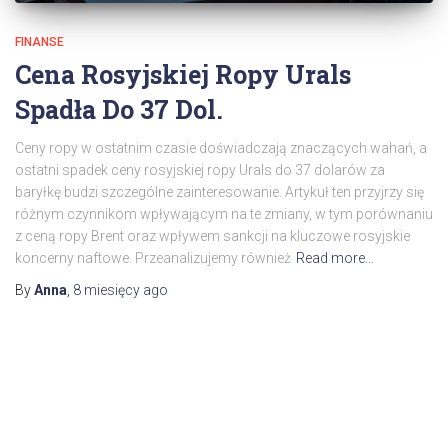
FINANSE
Cena Rosyjskiej Ropy Urals
Spadła Do 37 Dol.
Ceny ropy w ostatnim czasie doświadczają znaczących wahań, a
ostatni spadek ceny rosyjskiej ropy Urals do 37 dolarów za
baryłkę budzi szczególne zainteresowanie. Artykuł ten przyjrzy się
różnym czynnikom wpływającym na te zmiany, w tym porównaniu
z ceną ropy Brent oraz wpływem sankcji na kluczowe rosyjskie
koncerny naftowe. Przeanalizujemy również
Read more…
By
Anna
,
8 miesięcy
ago