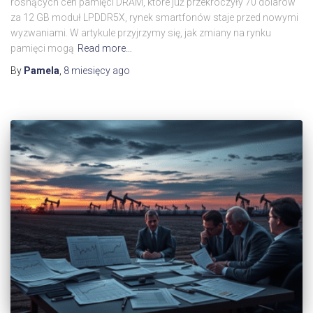
rosnących cen pamięci DRAM, które już przekroczyły 70 dolarów
za 12 GB moduł LPDDR5X, rynek smartfonów staje przed nowymi
wyzwaniami. W artykule przyjrzymy się, jak zmiany na rynku
pamięci mogą
Read more…
By
Pamela
,
8 miesięcy
ago