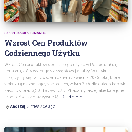
GOSPODARKA I FINANSE
Wzrost Cen Produktów
Codziennego Użytku
Wzrost Cen produktów codziennego użytku w Polsce stał się
tematem, który wymaga szczegółowej analizy. W artykule
przyjrzymy się najnowszym danym z kwietnia 2026 roku, które
wskazują na znaczący wzrost cen, w tym 3,7% dla całego koszyka
zakupów oraz 3,3% dla żywności. Zbadamy także, jakie kategorie
produktów, takie jak żywność i
Read more…
By
Andrzej
,
3 miesiące
ago