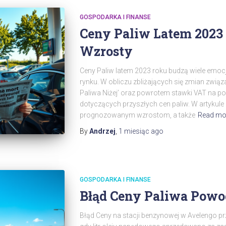
GOSPODARKA I FINANSE
Ceny Paliw Latem 202
Wzrosty
Ceny Paliw latem 2023 roku budzą wiele emoc
rynku. W obliczu zbliżających się zmian zwi
Paliwa Niżej’ oraz powrotem stawki VAT na poz
dotyczących przyszłych cen paliw. W artykule
prognozowanym wzrostom, a także
Read mo
By
Andrzej
,
1 miesiąc
ago
GOSPODARKA I FINANSE
Błąd Ceny Paliwa Powod
Błąd Ceny na stacji benzynowej w Avelengo p