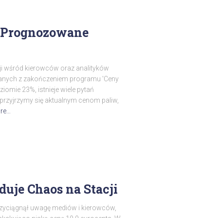
3 Prognozowane
ji wśród kierowców oraz analityków
ązanych z zakończeniem programu 'Ceny
iomie 23%, istnieje wiele pytań
 przyjrzymy się aktualnym cenom paliw,
re…
uje Chaos na Stacji
rzyciągnął uwagę mediów i kierowców,