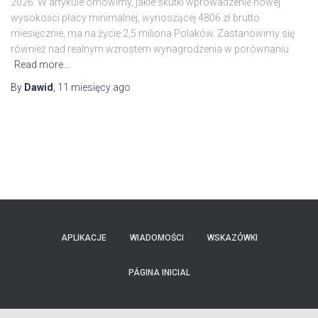
2026. W artykule omówimy, jakie skutki wprowadzenie nowej
wysokości płacy minimalnej, wynoszącej 4806 zł brutto
miesięcznie, ma na życie 2,5 miliona Polaków. Zastanowimy się
również nad realnym wzrostem wynagrodzenia w porównaniu
Read more…
By
Dawid
,
11 miesięcy
ago
APLIKACJE
WIADOMOŚCI
WSKAZÓWKI
PÁGINA INICIAL