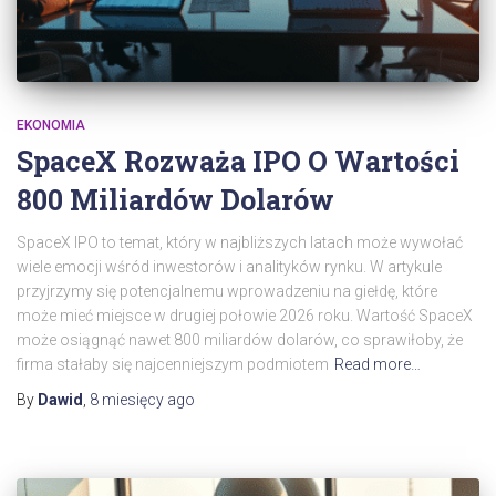
EKONOMIA
SpaceX Rozważa IPO O Wartości
800 Miliardów Dolarów
SpaceX IPO to temat, który w najbliższych latach może wywołać
wiele emocji wśród inwestorów i analityków rynku. W artykule
przyjrzymy się potencjalnemu wprowadzeniu na giełdę, które
może mieć miejsce w drugiej połowie 2026 roku. Wartość SpaceX
może osiągnąć nawet 800 miliardów dolarów, co sprawiłoby, że
firma stałaby się najcenniejszym podmiotem
Read more…
By
Dawid
,
8 miesięcy
ago