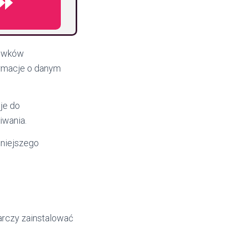
 ⏩
łówków
ormacje o danym
je do
iwania.
śniejszego
arczy zainstalować