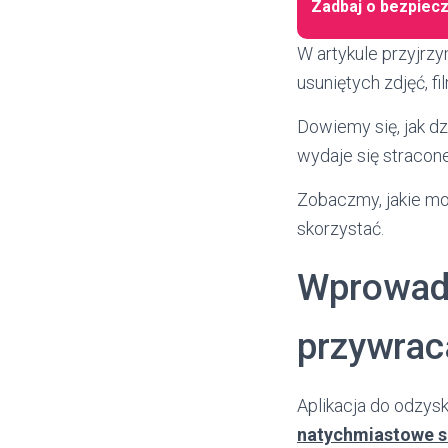
Zadbaj o bezpiec
W artykule przyjrz
usuniętych zdjęć, f
Dowiemy się, jak dz
wydaje się stracone
Zobaczmy, jakie moż
skorzystać.
Wprowadz
przywrac
Aplikacja do odzysk
natychmiastowe 