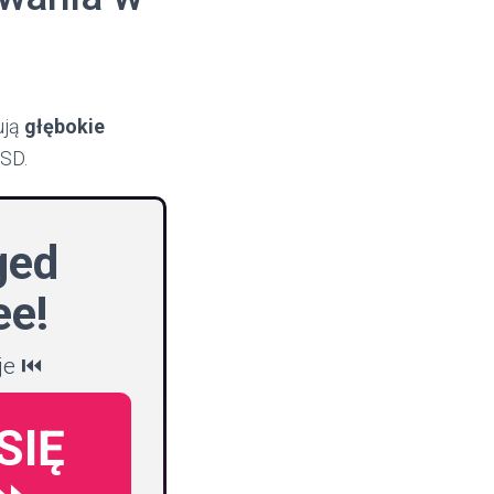
ują
głębokie
 SD.
ged
ee!
je ⏮️
SIĘ