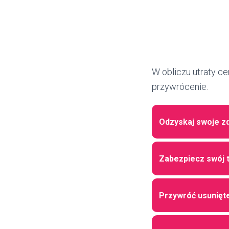
W obliczu utraty c
przywrócenie.
Odzyskaj swoje zd
Zabezpiecz swój t
Przywróć usunięte