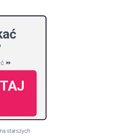
kać
?
ić ⏩
UTAJ
 na starszych