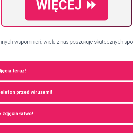
WIĘCEJ ⏩
ennych wspomnień, wielu z nas poszukuje skutecznych sp
jęcia teraz!
elefon przed wirusami!
 zdjęcia łatwo!