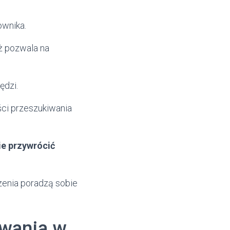
ownika.
eż pozwala na
ędzi.
ści przeszukiwania
ie przywrócić
zenia poradzą sobie
owania w