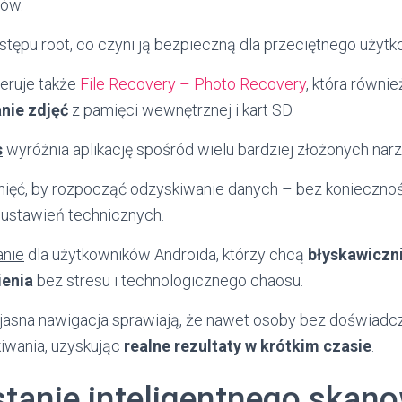
ów.
tępu root, co czyni ją bezpieczną dla przeciętnego użytk
eruje także
File Recovery – Photo Recovery
, która równi
nie zdjęć
z pamięci wewnętrznej i kart SD.
s
wyróżnia aplikację spośród wielu bardziej złożonych narz
iknięć, by rozpocząć odzyskiwanie danych – bez konieczno
ustawień technicznych.
anie
dla użytkowników Androida, którzy chcą
błyskawiczn
enia
bez stresu i technologicznego chaosu.
 jasna nawigacja sprawiają, że nawet osoby bez doświadc
iwania, uzyskując
realne rezultaty w krótkim czasie
.
tanie inteligentnego skan