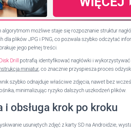
WIĘCEJ
ym algorytmom możliwe staje się rozpoznanie struktur nag
h dla plików JPG i PNG, co pozwala szybko odczytać inf
 brakuje jego pełnej treści.
Disk Drill
potrafią identyfikować nagłówki i wykorzystywać 
strukcja miniatur
, co znacznie przyspiesza proces odzysk
wnik szybko odnajduje właściwe zdjęcia, nawet bez wcze
ośnika, minimalizując ryzyko dalszych uszkodzeń plików.
a i obsługa krok po kroku
skiwanie usuniętych zdjęć z karty SD na Androidzie, wyst