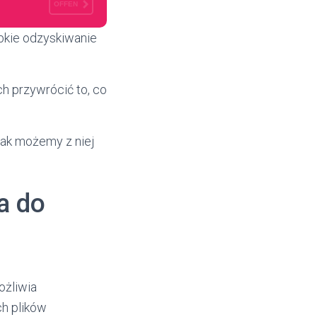
OFFEN
ybkie odzyskiwanie
ch przywrócić to, co
jak możemy z niej
a do
ożliwia
ch plików