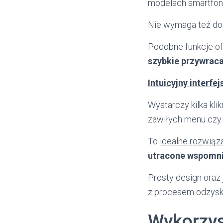
modelach smartfon
Nie wymaga też dos
Podobne funkcje of
szybkie przywraca
Intuicyjny interfej
Wystarczy kilka kl
zawiłych menu czy 
To
idealne rozwiąz
utracone wspomni
Prosty design oraz
z procesem odzysk
Wykorzys