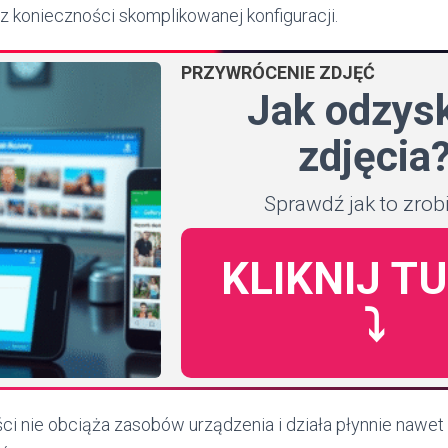
z konieczności skomplikowanej konfiguracji.
PRZYWRÓCENIE ZDJĘĆ
Jak odzys
zdjęcia
Sprawdź jak to zrob
KLIKNIJ T
⤵️
ści nie obciąża zasobów urządzenia i działa płynnie nawet