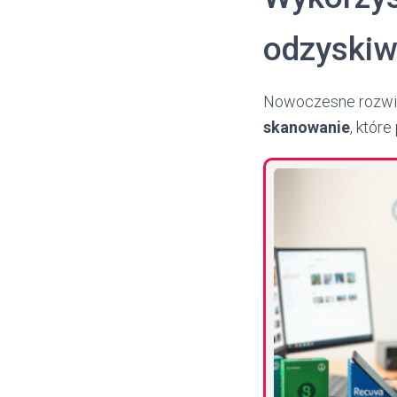
odzyskiw
Nowoczesne rozwią
skanowanie
, któr