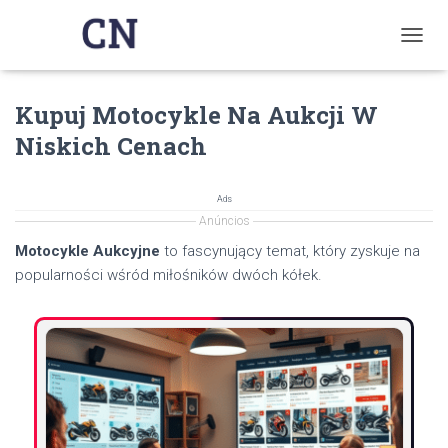
T
O
G
Kupuj Motocykle Na Aukcji W
G
L
Niskich Cenach
E
N
A
Ads
V
Anúncios
I
G
Motocykle Aukcyjne
to fascynujący temat, który zyskuje na
A
popularności wśród miłośników dwóch kółek.
T
I
O
N