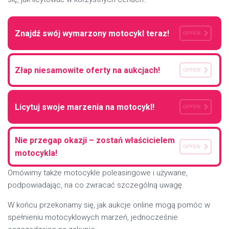
Znajdź swój wymarzony motocykl teraz!
OFFEN
Złap niesamowite oferty na aukcjach!
OFFEN
Licytuj swoje marzenia na motocykl!
OFFEN
Nie przegap okazji – zostań właścicielem
OFFEN
motocykla!
Omówimy także motocykle poleasingowe i używane,
podpowiadając, na co zwracać szczególną uwagę.
W końcu przekonamy się, jak aukcje online mogą pomóc w
spełnieniu motocyklowych marzeń, jednocześnie