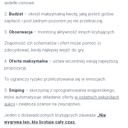
widełki cenowe.
2.
Budżet
– określ maksymalną kwotę, jaką jesteś gotów
zapłacić i pod żadnym pozorem jej nie przekraczaj.
3.
Obserwacja
– monitoruj aktywność innych licytujących.
Znajomość ich schematów i ofert może pomóc ci
zdecydować, kiedy najlepiej wejść do gry.
4.
Oferta maksymalna
– ustaw wcześniej swoją najwyższą
propozycję.
To ograniczy ryzyko przelicytowania się w emocjach.
5.
Sniping
– skorzystaj z oprogramowania snajperskiego,
które automatyzuje składanie oferty
w ostatnich sekundach
aukcji
i zwiększa szanse na zwycięstwo.
Jeden z doświadczonych licytujących zauważa:
„Nie
wygrywa ten, kto licytuje cały czas.