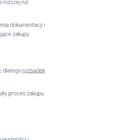
 niższej niż
nia dokumentacji i
ające zakupy
, dlatego
rozsądek
cały proces zakupu
 uważności i