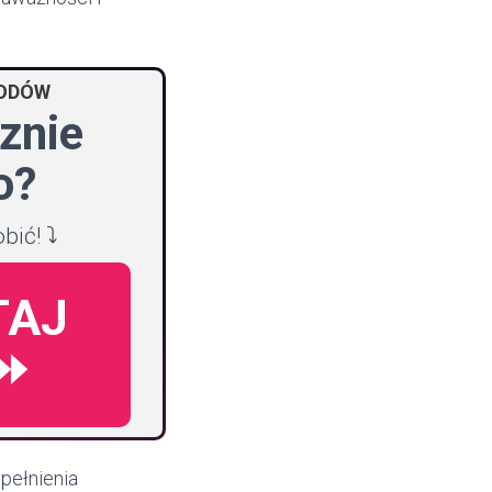
HODÓW
znie
o?
bić! ⤵️
TAJ
 ⏩
pełnienia