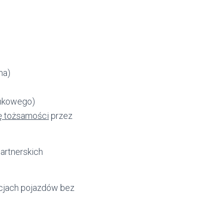
ma)
ankowego)
ę tożsamości
przez
artnerskich
kcjach pojazdów bez