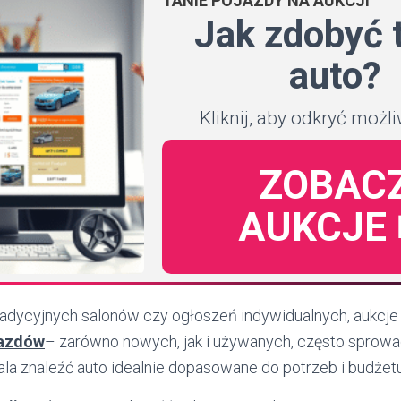
TANIE POJAZDY NA AUKCJI
Jak zdobyć 
auto?
Kliknij, aby odkryć możl
ZOBAC
AUKCJE 
radycyjnych salonów czy ogłoszeń indywidualnych, aukcje
jazdów
– zarówno nowych, jak i używanych, często sprow
ala znaleźć auto idealnie dopasowane do potrzeb i budżetu