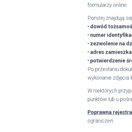
formularzy online.
Poniżej znajdują 
•
dowód tożsamoś
•
numer identyfika
•
zezwolenie na d
•
adres zamieszk
•
potwierdzenie ś
Po przesłaniu dok
wykonanie zdjęcia 
W niektórych przyp
punktów lub u pośre
Poprawna rejestra
ograniczeń.