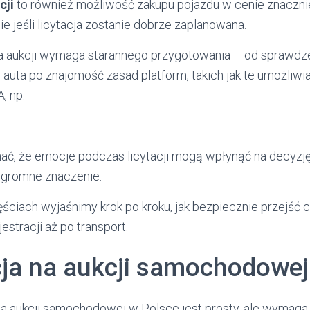
cji
to również możliwość zakupu pojazdu w cenie znacznie
e jeśli licytacja zostanie dobrze zaplanowana.
 aukcji wymaga starannego przygotowania – od sprawdze
 auta po znajomość zasad platform, takich jak te umożliwi
, np.
ć, że emocje podczas licytacji mogą wpłynąć na decyzję
ogromne znaczenie.
ściach wyjaśnimy krok po kroku, jak bezpiecznie przejść 
jestracji aż po transport.
cja na aukcji samochodowej
 na aukcji samochodowej w Polsce jest prosty, ale wymaga