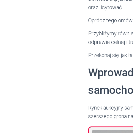
oraz licytować.
Oprócz tego omówim
Przybliżymy równie
odprawie celnej i t
Przekonaj się, jak 
Wprowadz
samoch
Rynek aukcyjny sam
szerszego grona n