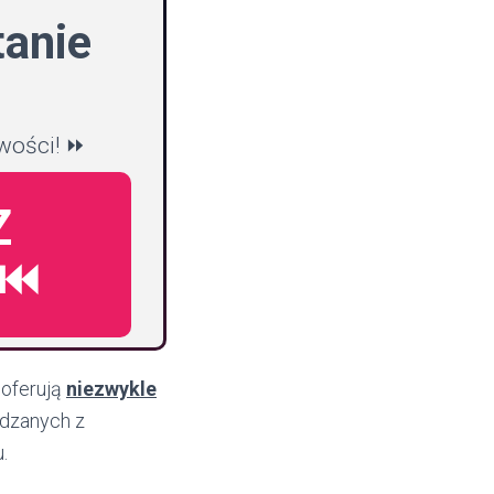
tanie
iwości! ⏩
Z
⏮️
 oferują
niezwykle
adzanych z
.