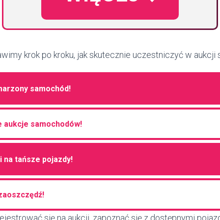
awimy krok po kroku, jak skutecznie uczestniczyć w aukcj
marzony samochód!
e aukcje samochodów!
i na tańsze pojazdy!
i zaoszczędź!
rejestrować się na aukcji, zapoznać się z dostępnymi pojaz