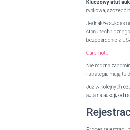
Kluczowy atut auk
rynkowa, szczególni
Jednakże sukces na
stanu technicznego
bezpośrednie z USA
Caromoto
.
Nie można zapomina
i strategia
mają tu 
Już w kolejnych czę
auta na aukcji, od re
Rejestra
Proces rejestracji