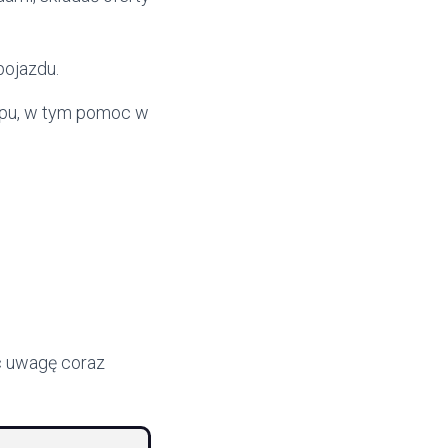
pojazdu.
kupu, w tym pomoc w
c uwagę coraz