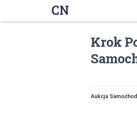
Krok P
Samoch
Aukcja Samocho