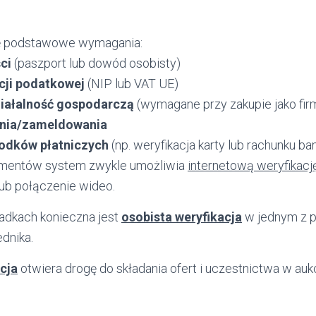
się podstawowe wymagania:
ci
(paszport lub dowód osobisty)
cji podatkowej
(NIP lub VAT UE)
ziałalność gospodarczą
(wymagane przy zakupie jako fir
ania/zameldowania
rodków płatniczych
(np. weryfikacja karty lub rachunku b
umentów system zwykle umożliwia
internetową weryfikacj
lub połączenie wideo.
adkach konieczna jest
osobista weryfikacja
w jednym z p
dnika.
cja
otwiera drogę do składania ofert i uczestnictwa w au