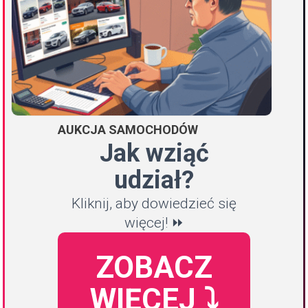
AUKCJA SAMOCHODÓW
Jak wziąć
udział?
Kliknij, aby dowiedzieć się
więcej! ⏩
ZOBACZ
WIĘCEJ ⤵️