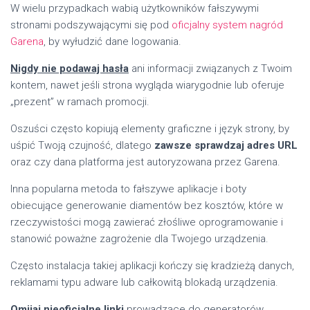
W wielu przypadkach wabią użytkowników fałszywymi
stronami podszywającymi się pod
oficjalny system nagród
Garena
, by wyłudzić dane logowania.
Nigdy nie podawaj hasła
ani informacji związanych z Twoim
kontem, nawet jeśli strona wygląda wiarygodnie lub oferuje
„prezent” w ramach promocji.
Oszuści często kopiują elementy graficzne i język strony, by
uśpić Twoją czujność, dlatego
zawsze sprawdzaj adres URL
oraz czy dana platforma jest autoryzowana przez Garena.
Inna popularna metoda to fałszywe aplikacje i boty
obiecujące generowanie diamentów bez kosztów, które w
rzeczywistości mogą zawierać złośliwe oprogramowanie i
stanowić poważne zagrożenie dla Twojego urządzenia.
Często instalacja takiej aplikacji kończy się kradzieżą danych,
reklamami typu adware lub całkowitą blokadą urządzenia.
Omijaj nieoficjalne linki
prowadzące do generatorów