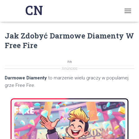
T
O
G
Jak Zdobyć Darmowe Diamenty W
G
L
Free Fire
E
N
A
Ads
V
Anúncios
I
G
Darmowe Diamenty
to marzenie wielu graczy w popularnej
A
grze Free Fire.
T
I
O
N