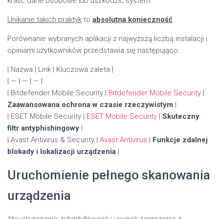
kraść dane osobowe lub uszkodzić system.
Unikanie takich praktyk
to
absolutna konieczność
Porównanie wybranych aplikacji z najwyższą liczbą instalacji i
opiniami użytkowników przedstawia się następująco:
| Nazwa | Link | Kluczowa zaleta |
| — | — | — |
| Bitdefender Mobile Security |
Bitdefender Mobile Security
|
Zaawansowana ochrona w czasie rzeczywistym
|
| ESET Mobile Security |
ESET Mobile Security
|
Skuteczny
filtr antyphishingowy
|
| Avast Antivirus & Security |
Avast Antivirus
|
Funkcje zdalnej
blokady i lokalizacji urządzenia
|
Uruchomienie pełnego skanowania
urządzenia
Aby skutecznie zidentyfikować i usunąć zagrożenia z