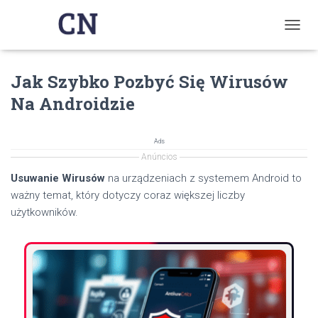
T
O
G
Jak Szybko Pozbyć Się Wirusów
G
L
Na Androidzie
E
N
A
Ads
V
Anúncios
I
G
Usuwanie Wirusów
na urządzeniach z systemem Android to
A
ważny temat, który dotyczy coraz większej liczby
T
użytkowników.
I
O
N