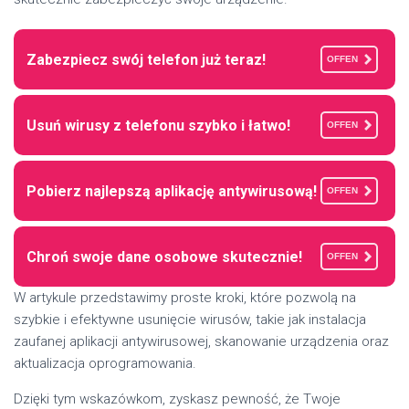
Zabezpiecz swój telefon już teraz!
OFFEN
Usuń wirusy z telefonu szybko i łatwo!
OFFEN
Pobierz najlepszą aplikację antywirusową!
OFFEN
Chroń swoje dane osobowe skutecznie!
OFFEN
W artykule przedstawimy proste kroki, które pozwolą na
szybkie i efektywne usunięcie wirusów, takie jak instalacja
zaufanej aplikacji antywirusowej, skanowanie urządzenia oraz
aktualizacja oprogramowania.
Dzięki tym wskazówkom, zyskasz pewność, że Twoje