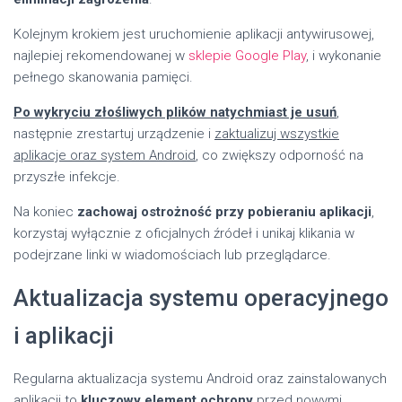
Kolejnym krokiem jest uruchomienie aplikacji antywirusowej,
najlepiej rekomendowanej w
sklepie Google Play
, i wykonanie
pełnego skanowania pamięci.
Po wykryciu złośliwych plików natychmiast je usuń
,
następnie zrestartuj urządzenie i
zaktualizuj wszystkie
aplikacje oraz system Android
, co zwiększy odporność na
przyszłe infekcje.
Na koniec
zachowaj ostrożność przy pobieraniu aplikacji
,
korzystaj wyłącznie z oficjalnych źródeł i unikaj klikania w
podejrzane linki w wiadomościach lub przeglądarce.
Aktualizacja systemu operacyjnego
i aplikacji
Regularna aktualizacja systemu Android oraz zainstalowanych
aplikacji to
kluczowy element ochrony
przed nowymi